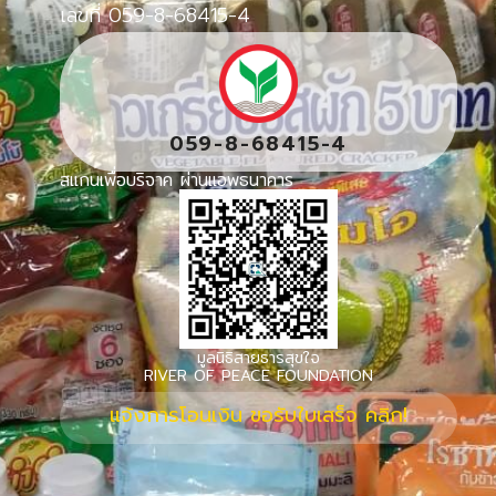
เลขที่ 059-8-68415-4
059-8-68415-4
สแกนเพื่อบริจาค ผ่านแอพธนาคาร
มูลนิธิสายธารสุขใจ
RIVER OF PEACE FOUNDATION
แจ้งการโอนเงิน ขอรับใบเสร็จ คลิก!