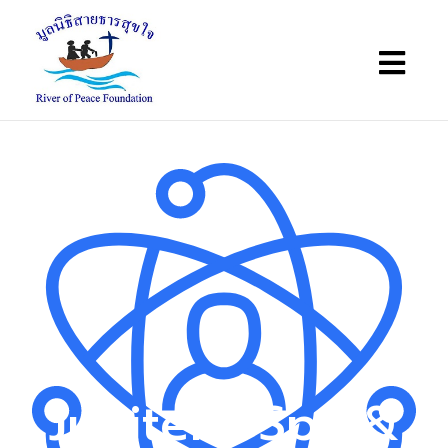
JupiterX Spa &