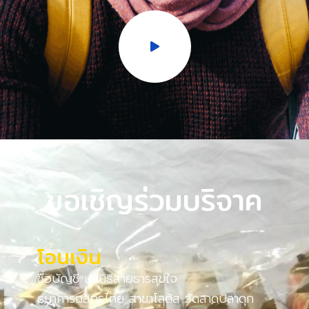
ขอเชิญร่วมบริจาค
โอนเงิน
ชื่อบัญชี มูลนิธิสายธารสุขใจ
ธนาคารกสิกรไทย สาขาโลตัส วัดลาดปลาดุก