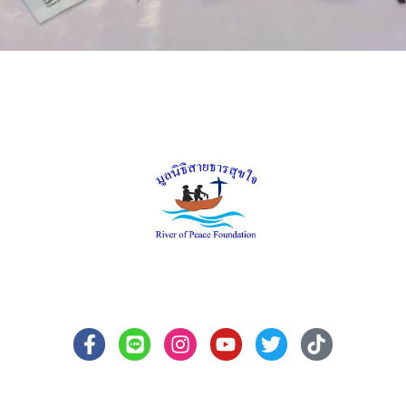
มูลนิธิสายธารสุขใจ