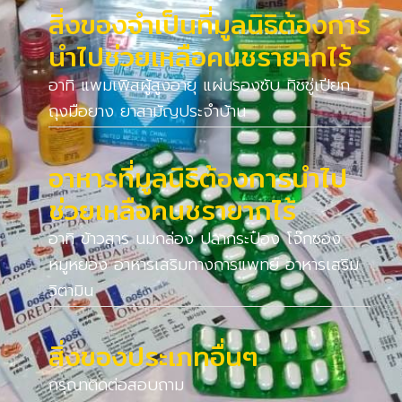
สิ่งของจำเป็นที่มูลนิธิต้องการ
นำไปช่วยเหลือคนชรายากไร้
อาทิ แพมเพิสผู้สูงอายุ แผ่นรองซับ ทิชชู่เปียก
ถุงมือยาง ยาสามัญประจำบ้าน
อาหารที่มูลนิธิต้องการนำไป
ช่วยเหลือคนชรายากไร้
อาทิ ข้าวสาร นมกล่อง ปลากระป๋อง โจ๊กซอง
หมูหยอง อาหารเสริมทางการแพทย์ อาหารเสริม
วิตามิน
สิ่งของประเภทอื่นๆ
กรุณาติดต่อสอบถาม