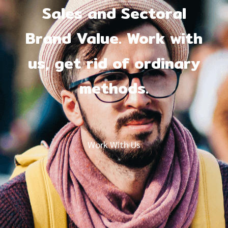
Sales and Sectoral
Brand Value. Work with
us, get rid of ordinary
methods.
Work With Us