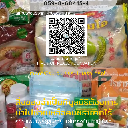
059-8-68415-4
สแกนเพื่อบริจาค ผ่านแอพธนาคาร
มูลนิธิสายธารสุขใจ
RIVER OF PEACE FOUNDATION
แจ้งการโอนเงิน ขอรับใบเสร็จ คลิก!
สิ่งของจำเป็นที่มูลนิธิต้องการ
นำไปช่วยเหลือคนชรายากไร้
อาทิ แพมเพิสผู้สูงอายุ แผ่นรองซับ ทิชชู่เปียก