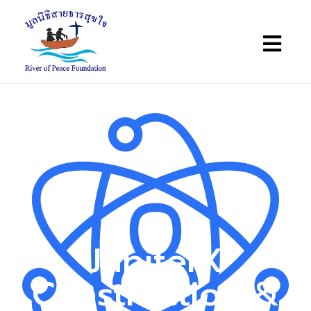
JupiterX
Construction &