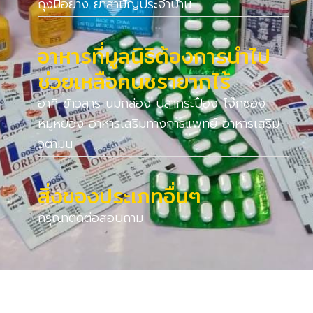
ถุงมือยาง ยาสามัญประจำบ้าน
อาหารที่มูลนิธิต้องการนำไป
ช่วยเหลือคนชรายากไร้
อาทิ ข้าวสาร นมกล่อง ปลากระป๋อง โจ๊กซอง
หมูหยอง อาหารเสริมทางการแพทย์ อาหารเสริม
วิตามิน
สิ่งของประเภทอื่นๆ
กรุณาติดต่อสอบถาม