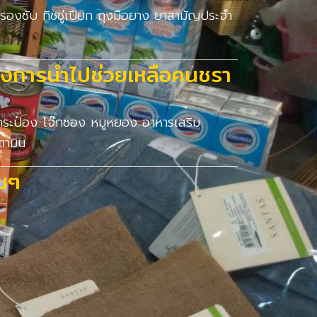
นรองซับ ทิชชู่เปียก ถุงมือยาง ยาสามัญประจำ
ต้องการนำไปช่วยเหลือคนชรา
กระป๋อง โจ๊กซอง หมูหยอง อาหารเสริม
ตามิน
่นๆ