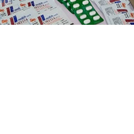
ก!
กิจมูลนิธิ
ติดต่อเรา
ยธารสุขใจมุ่งมั่นในการปฏิบัติงาน เพื่อช่วยเหลือ
มูลนิธิสายธารสุขใจ
กไร้ทั่วประเทศ โดยตระหนักและใส่ใจถึงปัญหา
131/213-4 หมู่บ้านรีเจ
์ยากทั้งทางด้านร่างกายและจิตใจของผู้สูงอายุ
 มูลนิธิฯไม่เคยหยุดนิ่งในการสร้างความร่วมมือกัน
อ.บางบัวทอง จ.นนทบุรี
งค์กรทุกภาคส่วนทั้งภายในและภายนอกเพื่อที่
มือถือ : 094 923 41
นทำให้พันธกิจของมูลนิธิฯก้าวหน้าต่อไปอย่าง
ละกว้างขวางมากขึ้น
โทร : 02 077 8047