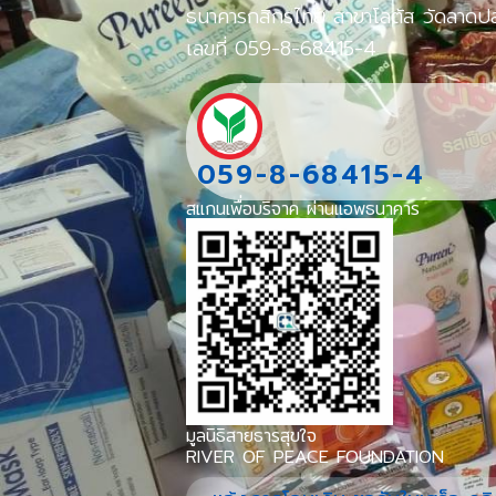
ธนาคารกสิกรไทย สาขาโลตัส วัดลาดป
เลขที่ 059-8-68415-4
059-8-68415-4
สแกนเพื่อบริจาค ผ่านแอพธนาคาร
มูลนิธิสายธารสุขใจ
RIVER OF PEACE FOUNDATION