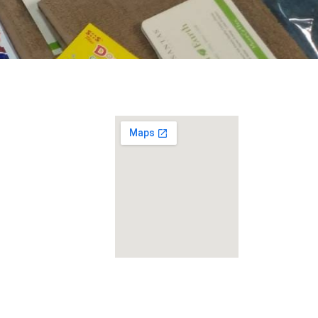
นซี่ ต.บางรักพัฒนา
 11110
40