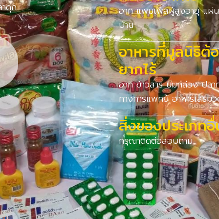
ลาดุก
อาทิ แพมเพิสผู้สูงอายุ แผ่
บ้าน
อาหารที่มูลนิธิ
ยากไร้
อาทิ ข้าวสาร นมกล่อง ปลา
ทางการแพทย์ อาหารเสริมวิ
สิ่งของประเภทอื
กรุณาติดต่อสอบถาม