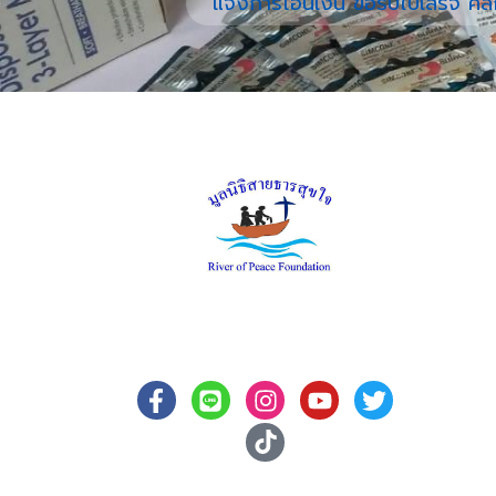
แจ้งการโอนเงิน ขอรับใบเสร็จ คลิ
พันธ
มูลนิธิสา
คนชรายา
ความทุกข
มูลนิธิสายธารสุขใจ
เป็นหลัก
ระหว่างอ
จะผลักดั
ยั่งยืนแ